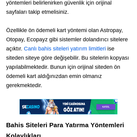
yöntemleri belirlenirken güvenlik için orijinal
sayfaları takip etmelisiniz.
Özellikle ön ödemeli kart yöntemi olan Astropay,
Otopay, Ecopayz gibi sistemler dolandırıcı sitelere
açıktır.
Canlı bahis siteleri yatırım limitleri
ise
siteden siteye göre değişebilir. Bu sitelerin kopyası
yapılabilmektedir. Bunun için orijinal siteden ön
ödemeli kart aldığınızdan emin olmanız
gerekmektedir.
Bahis Siteleri Para Yatırma Yöntemleri
Kolaylıkları