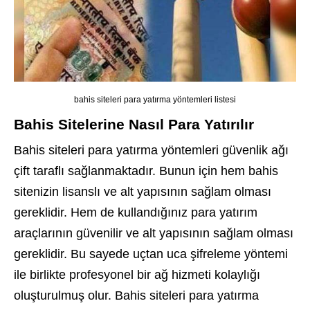
bahis siteleri para yatırma yöntemleri listesi
Bahis Sitelerine Nasıl Para Yatırılır
Bahis siteleri para yatırma yöntemleri güvenlik ağı
çift taraflı sağlanmaktadır. Bunun için hem bahis
sitenizin lisanslı ve alt yapısının sağlam olması
gereklidir. Hem de kullandığınız para yatırım
araçlarının güvenilir ve alt yapısının sağlam olması
gereklidir. Bu sayede uçtan uca şifreleme yöntemi
ile birlikte profesyonel bir ağ hizmeti kolaylığı
oluşturulmuş olur. Bahis siteleri para yatırma