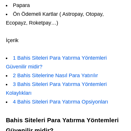
Papara
Ön Ödemeli Kartlar ( Astropay, Otopay,
Ecopayz, Roketpay…)
İçerik
1
Bahis Siteleri Para Yatırma Yöntemleri
Güvenilir midir?
2
Bahis Sitelerine Nasıl Para Yatırılır
3
Bahis Siteleri Para Yatırma Yöntemleri
Kolaylıkları
4
Bahis Siteleri Para Yatırma Opsiyonları
Bahis Siteleri Para Yatırma Yöntemleri
Güvenilir midir?